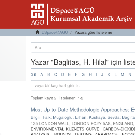
DSpace@AGÜ
Yazara göre listeleme
Yazar "Baglitas, H. Hilal" için lis
0-9
A
B
C
D
E
F
G
H
I
J
K
L
M
N
Toplam kayıt 2, listelenen: 1-2
Most Up-to-Date Methodologic Approaches: E
Bilgili, Faik
;
Mugaloglu, Erhan
;
Kuskaya, Sevda
;
Baglita
125 LONDON WALL, LONDON EC2Y 5AS, ENGLAND
ENVIRONMENTAL KUZNETS CURVE; CARBON-DIOXID
ANALYSIS; BOUNDS TESTING APPROACH; ECONO