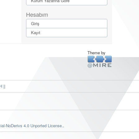
Kurum Yazarına Göre
Hesabım
Giriş
Kayıt
Theme by
 ||
al-NoDerivs 4.0 Unported License.
.