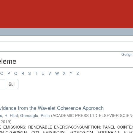
Geliş
teleme
O
P
Q
R
S
T
U
V
W
X
Y
Z
Bul
vidence from the Wavelet Coherence Approach
s, H. Hilal
;
Gencoglu, Pelin
(
ACADEMIC PRESS LTD-ELSEVIER SCIEN
,
2019
)
E EMISSIONS; RENEWABLE ENERGY-CONSUMPTION; PANEL COINTE
MIC-GROWTH; CO2 EMISSIONS; ECOLOGICAL FOOTPRINT; ELEC