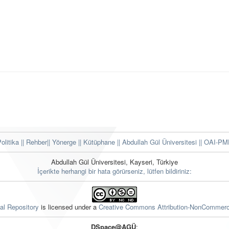
Politika
|| Rehber
|| Yönerge
|| Kütüphane
|| Abdullah Gül Üniversitesi ||
OAI-PMH
Abdullah Gül Üniversitesi, Kayseri, Türkiye
İçerikte herhangi bir hata görürseniz, lütfen bildiriniz:
nal Repository
is licensed under a
Creative Commons Attribution-NonCommerci
DSpace@AGÜ
: