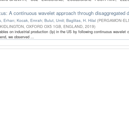
xus: A continuous wavelet approach through disaggregated 
u, Erhan
;
Kocak, Emrah
;
Bulut, Umit
;
Baglitas, H. Hilal
(
PERGAMON-EL
 KIDLINGTON, OXFORD OX5 1GB, ENGLAND
,
2019
)
ables on industrial production (Ip) in the US by following continuous wavelet
 end, we observed ...