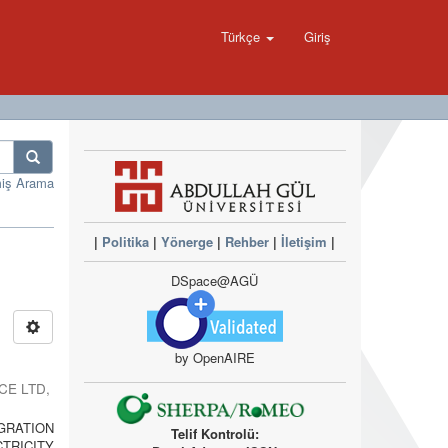
Türkçe
Giriş
miş Arama
|
Politika
|
Yönerge
|
Rehber
|
İletişim
|
DSpace@AGÜ
by OpenAIRE
CE LTD,
GRATION
Telif Kontrolü:
TRICITY